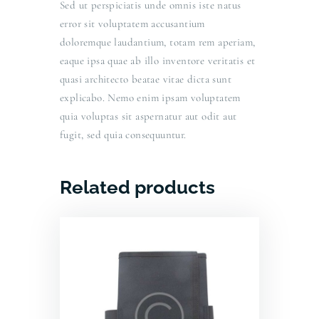
Sed ut perspiciatis unde omnis iste natus
error sit voluptatem accusantium
doloremque laudantium, totam rem aperiam,
eaque ipsa quae ab illo inventore veritatis et
quasi architecto beatae vitae dicta sunt
explicabo. Nemo enim ipsam voluptatem
quia voluptas sit aspernatur aut odit aut
fugit, sed quia consequuntur.
Related products