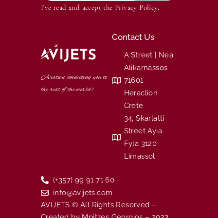
I've read and accept the
Privacy Policy
.
Contact Us
A Street | Nea
Alikarnassos
Aviation connecting you to
71601
the rest of the world!
Heraclion
Crete
34, Skarlatti
Street Ayia
Fyla 3120
Limassol
(+357) 99 91 71 60
info@avijets.com
AVIJETS © All Rights Reserved –
Created by Mpitzes Georgios – 2023