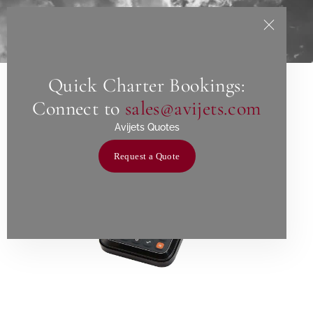
Quick Charter Bookings:
Home
Connect to
sales@avijets.com
About Us
Avijets Quotes
Services
Request a Quote
Charters
Contact