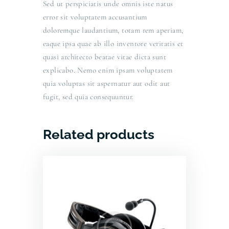
Sed ut perspiciatis unde omnis iste natus
error sit voluptatem accusantium
doloremque laudantium, totam rem aperiam,
eaque ipsa quae ab illo inventore veritatis et
quasi architecto beatae vitae dicta sunt
explicabo. Nemo enim ipsam voluptatem
quia voluptas sit aspernatur aut odit aut
fugit, sed quia consequuntur.
Related products