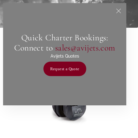
Quick Charter Bookings:
Home
Connect to
sales@avijets.com
About Us
Avijets Quotes
Services
Request a Quote
Charters
Contact