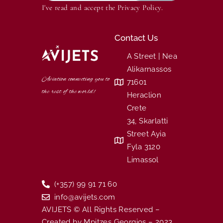
I've read and accept the
Privacy Policy
.
Contact Us
A Street | Nea
Alikarnassos
Aviation connecting you to
71601
the rest of the world!
Heraclion
Crete
34, Skarlatti
Street Ayia
Fyla 3120
Limassol
(+357) 99 91 71 60
info@avijets.com
AVIJETS © All Rights Reserved –
Created by Mpitzes Georgios – 2023